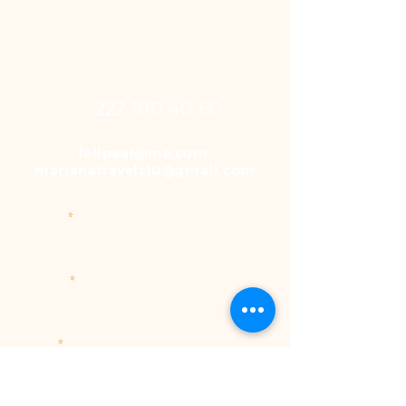
222 910 40 60
felipeal@me.com
marianatravels10@gmail.com
Nombre
Teléfono
Correo