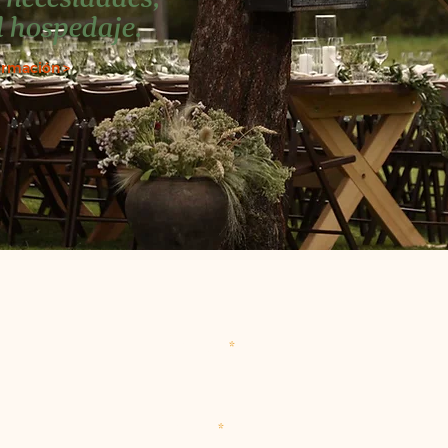
l hospedaje.
ormación >
Nombre
T
Correo
¿