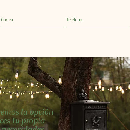
emos la opción
ices tu propio
 necesidades,