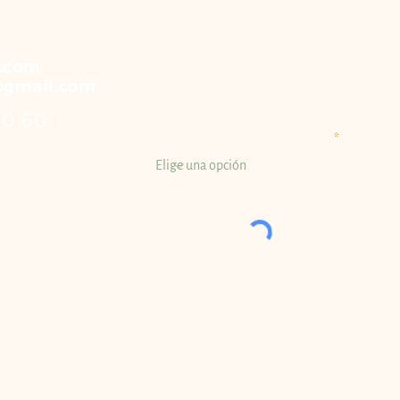
¿En qué te podemos ayudar?
.com
@gmail.com
40 60
¿Cómo te enteraste de nosotros?