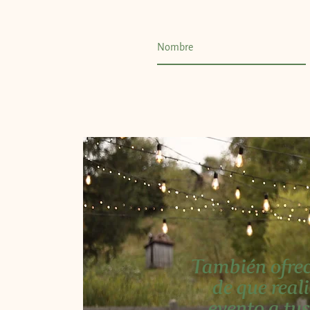
También ofrec
de que real
evento a tus