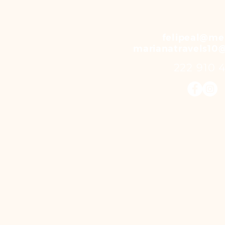
felipeal@me
marianatravels10
222 910 